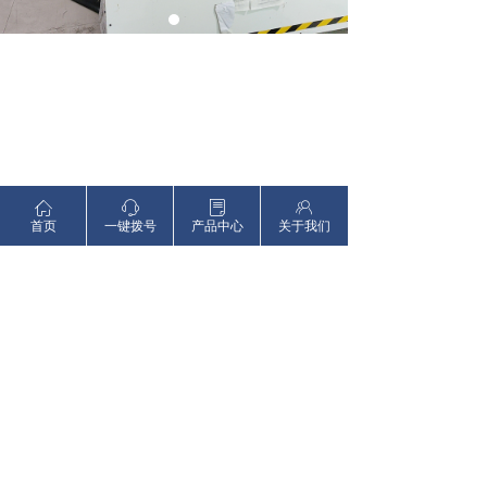
ꀇ
ꁱ
ꂓ
ꁘ
首页
一键拨号
产品中心
关于我们
前一个：
工厂车间
ꄴ
后一个：
剖切机
ꄲ
版权所有：
锐志达(东莞)新材料科技有限公司
粤ICP备2023141132号
本网站由阿里云提供云计算及安全服务