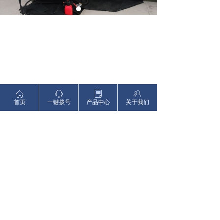
ꀇ
ꁱ
ꂓ
ꁘ
首页
一键拨号
产品中心
关于我们
前一个：
剖切机
ꄴ
后一个：
剖切机
ꄲ
版权所有：
锐志达(东莞)新材料科技有限公司
粤ICP备2023141132号
本网站由阿里云提供云计算及安全服务